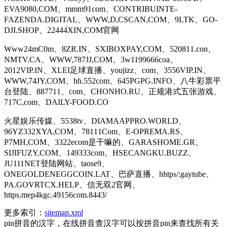
EVA9080,COM、mmm91com、CONTRIBUINTE-
FAZENDA.DIGITAL、WWW,D,CSCAN,COM、9LTK、GO-
DJI.SHOP、22444XIN,COM官网
Www24mC0m、8ZR.IN、SXIBOXPAY,COM、520811.con、
NMTV.CA、WWW,787JJ,COM、3w1199666coa、
2012VIP.IN、XLEI足球直播、youjizz、com、3556VIP.IN、
WWW,74JY,COM、hh.552com、645PGPG.INFO、八牛彩票平
台登陆、887711、com、CHONHO.RU、正规港式五张游戏、
717C,com、DAILY-FOOD.CO
火星娱乐传媒、5538tv、DIAMAAPPRO.WORLD、
96YZ332XYA,COM、78111Com、E-OPREMA.RS、
P7MH,COM、3322ecom是干嘛的、GARASHOME.GR、
SIJIFUZY,COM、149333com、HSECANGKU.BUZZ、
JU111NET登陆网站、taose9、
ONEGOLDENEGGCOIN.LAT、巴萨直播、hhtps/:gaytube、
PA.GOVRTCX.HELP、信无双2官网、
https.mep4kgc.49156com.8443/
更多索引：
sitemap.xml
pin拼音的汉字，在线拼音查汉字可以按拼音pin来查找所有关