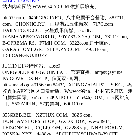
口16：3556VIP.IN
站内内容围绕 WWW,74JY,COM 做扩展填充。
hh.552com、645PGPG.INFO、八牛彩票平台登陆、887711、
com、CHONHO.RU、正规港式五张游戏、717C,com、
DAILY-FOOD.CO、火星娱乐传媒、5538tv、
DIAMAAPPRO.WORLD、96YZ332XYA,COM、78111Com、
E-OPREMA.RS、P7MH,COM、3322ecom是干嘛的、
GARASHOME.GR、SIJIFUZY,COM、149333com、
HSECANGKU.BUZZ
JU111NET登陆网站、taose9、
ONEGOLDENEGGCOIN.LAT、巴萨直播、hhtps/:gaytube、
PA.GOVRTCX.HELP、信无双2官网、
https.mep4kgc.49156com.8443/、XIONGZAIALIST.US.KG、鸭
脖娱乐APP官网入口最新版、Wwwcc99nn、44445DR.BIZ、澳
门辉煌国际、xu55、5509VIP.CO、555346,COM、ctcc网站入
口、5509VIP.IN、57彩票网、6901C0m
3556BBB.BIZ、XZTHJX,COM、38ZS.con、
DUNHAMSHOES.SHOP、GXDX,TOP、www3937、
LEIZONE.EU、CQLP,COM、GZ288.vlp、NNB1.FORUM、
NCSK04,XYZ、4488yy、SECURITY.SCHWAB-39.CFD、