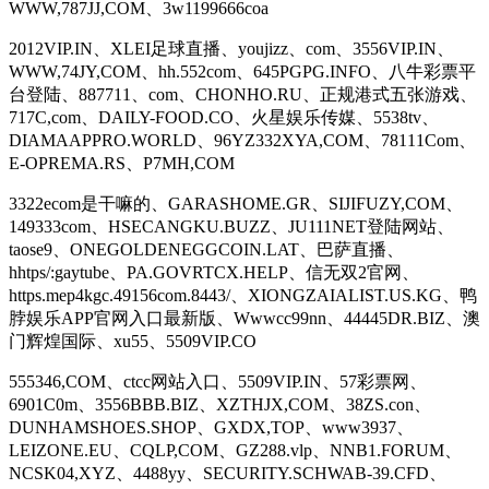
WWW,787JJ,COM、3w1199666coa
2012VIP.IN、XLEI足球直播、youjizz、com、3556VIP.IN、
WWW,74JY,COM、hh.552com、645PGPG.INFO、八牛彩票平
台登陆、887711、com、CHONHO.RU、正规港式五张游戏、
717C,com、DAILY-FOOD.CO、火星娱乐传媒、5538tv、
DIAMAAPPRO.WORLD、96YZ332XYA,COM、78111Com、
E-OPREMA.RS、P7MH,COM
3322ecom是干嘛的、GARASHOME.GR、SIJIFUZY,COM、
149333com、HSECANGKU.BUZZ、JU111NET登陆网站、
taose9、ONEGOLDENEGGCOIN.LAT、巴萨直播、
hhtps/:gaytube、PA.GOVRTCX.HELP、信无双2官网、
https.mep4kgc.49156com.8443/、XIONGZAIALIST.US.KG、鸭
脖娱乐APP官网入口最新版、Wwwcc99nn、44445DR.BIZ、澳
门辉煌国际、xu55、5509VIP.CO
555346,COM、ctcc网站入口、5509VIP.IN、57彩票网、
6901C0m、3556BBB.BIZ、XZTHJX,COM、38ZS.con、
DUNHAMSHOES.SHOP、GXDX,TOP、www3937、
LEIZONE.EU、CQLP,COM、GZ288.vlp、NNB1.FORUM、
NCSK04,XYZ、4488yy、SECURITY.SCHWAB-39.CFD、