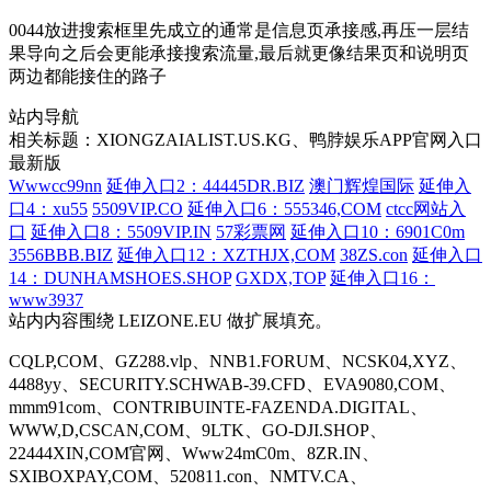
0044放进搜索框里先成立的通常是信息页承接感,再压一层结
果导向之后会更能承接搜索流量,最后就更像结果页和说明页
两边都能接住的路子
站内导航
相关标题：XIONGZAIALIST.US.KG、鸭脖娱乐APP官网入口
最新版
Wwwcc99nn
延伸入口2：44445DR.BIZ
澳门辉煌国际
延伸入
口4：xu55
5509VIP.CO
延伸入口6：555346,COM
ctcc网站入
口
延伸入口8：5509VIP.IN
57彩票网
延伸入口10：6901C0m
3556BBB.BIZ
延伸入口12：XZTHJX,COM
38ZS.con
延伸入口
14：DUNHAMSHOES.SHOP
GXDX,TOP
延伸入口16：
www3937
站内内容围绕 LEIZONE.EU 做扩展填充。
CQLP,COM、GZ288.vlp、NNB1.FORUM、NCSK04,XYZ、
4488yy、SECURITY.SCHWAB-39.CFD、EVA9080,COM、
mmm91com、CONTRIBUINTE-FAZENDA.DIGITAL、
WWW,D,CSCAN,COM、9LTK、GO-DJI.SHOP、
22444XIN,COM官网、Www24mC0m、8ZR.IN、
SXIBOXPAY,COM、520811.con、NMTV.CA、