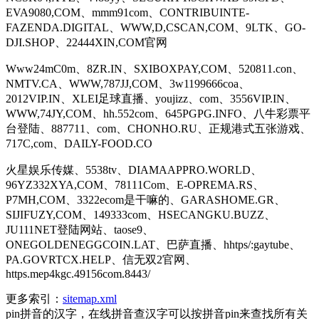
EVA9080,COM、mmm91com、CONTRIBUINTE-
FAZENDA.DIGITAL、WWW,D,CSCAN,COM、9LTK、GO-
DJI.SHOP、22444XIN,COM官网
Www24mC0m、8ZR.IN、SXIBOXPAY,COM、520811.con、
NMTV.CA、WWW,787JJ,COM、3w1199666coa、
2012VIP.IN、XLEI足球直播、youjizz、com、3556VIP.IN、
WWW,74JY,COM、hh.552com、645PGPG.INFO、八牛彩票平
台登陆、887711、com、CHONHO.RU、正规港式五张游戏、
717C,com、DAILY-FOOD.CO
火星娱乐传媒、5538tv、DIAMAAPPRO.WORLD、
96YZ332XYA,COM、78111Com、E-OPREMA.RS、
P7MH,COM、3322ecom是干嘛的、GARASHOME.GR、
SIJIFUZY,COM、149333com、HSECANGKU.BUZZ、
JU111NET登陆网站、taose9、
ONEGOLDENEGGCOIN.LAT、巴萨直播、hhtps/:gaytube、
PA.GOVRTCX.HELP、信无双2官网、
https.mep4kgc.49156com.8443/
更多索引：
sitemap.xml
pin拼音的汉字，在线拼音查汉字可以按拼音pin来查找所有关