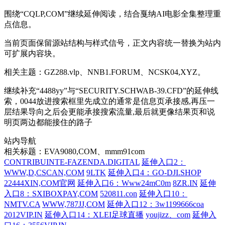
围绕“CQLP,COM”继续延伸阅读，结合戛纳AI电影全集整理重
点信息。
当前页面保留源站结构与样式信号，正文内容统一替换为站内
可扩展内容块。
相关主题：GZ288.vlp、NNB1.FORUM、NCSK04,XYZ。
继续补充“4488yy”与“SECURITY.SCHWAB-39.CFD”的延伸线
索，0044放进搜索框里先成立的通常是信息页承接感,再压一
层结果导向之后会更能承接搜索流量,最后就更像结果页和说
明页两边都能接住的路子
站内导航
相关标题：EVA9080,COM、mmm91com
CONTRIBUINTE-FAZENDA.DIGITAL
延伸入口2：
WWW,D,CSCAN,COM
9LTK
延伸入口4：GO-DJI.SHOP
22444XIN,COM官网
延伸入口6：Www24mC0m
8ZR.IN
延伸
入口8：SXIBOXPAY,COM
520811.con
延伸入口10：
NMTV.CA
WWW,787JJ,COM
延伸入口12：3w1199666coa
2012VIP.IN
延伸入口14：XLEI足球直播
youjizz、com
延伸入