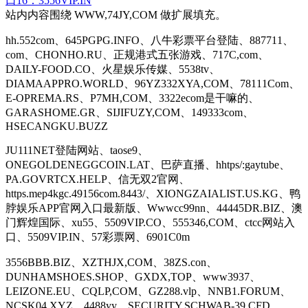
口16：3556VIP.IN
站内内容围绕 WWW,74JY,COM 做扩展填充。
hh.552com、645PGPG.INFO、八牛彩票平台登陆、887711、
com、CHONHO.RU、正规港式五张游戏、717C,com、
DAILY-FOOD.CO、火星娱乐传媒、5538tv、
DIAMAAPPRO.WORLD、96YZ332XYA,COM、78111Com、
E-OPREMA.RS、P7MH,COM、3322ecom是干嘛的、
GARASHOME.GR、SIJIFUZY,COM、149333com、
HSECANGKU.BUZZ
JU111NET登陆网站、taose9、
ONEGOLDENEGGCOIN.LAT、巴萨直播、hhtps/:gaytube、
PA.GOVRTCX.HELP、信无双2官网、
https.mep4kgc.49156com.8443/、XIONGZAIALIST.US.KG、鸭
脖娱乐APP官网入口最新版、Wwwcc99nn、44445DR.BIZ、澳
门辉煌国际、xu55、5509VIP.CO、555346,COM、ctcc网站入
口、5509VIP.IN、57彩票网、6901C0m
3556BBB.BIZ、XZTHJX,COM、38ZS.con、
DUNHAMSHOES.SHOP、GXDX,TOP、www3937、
LEIZONE.EU、CQLP,COM、GZ288.vlp、NNB1.FORUM、
NCSK04,XYZ、4488yy、SECURITY.SCHWAB-39.CFD、