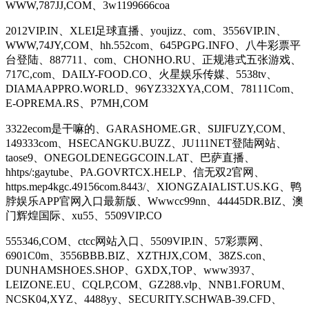
WWW,787JJ,COM、3w1199666coa
2012VIP.IN、XLEI足球直播、youjizz、com、3556VIP.IN、
WWW,74JY,COM、hh.552com、645PGPG.INFO、八牛彩票平
台登陆、887711、com、CHONHO.RU、正规港式五张游戏、
717C,com、DAILY-FOOD.CO、火星娱乐传媒、5538tv、
DIAMAAPPRO.WORLD、96YZ332XYA,COM、78111Com、
E-OPREMA.RS、P7MH,COM
3322ecom是干嘛的、GARASHOME.GR、SIJIFUZY,COM、
149333com、HSECANGKU.BUZZ、JU111NET登陆网站、
taose9、ONEGOLDENEGGCOIN.LAT、巴萨直播、
hhtps/:gaytube、PA.GOVRTCX.HELP、信无双2官网、
https.mep4kgc.49156com.8443/、XIONGZAIALIST.US.KG、鸭
脖娱乐APP官网入口最新版、Wwwcc99nn、44445DR.BIZ、澳
门辉煌国际、xu55、5509VIP.CO
555346,COM、ctcc网站入口、5509VIP.IN、57彩票网、
6901C0m、3556BBB.BIZ、XZTHJX,COM、38ZS.con、
DUNHAMSHOES.SHOP、GXDX,TOP、www3937、
LEIZONE.EU、CQLP,COM、GZ288.vlp、NNB1.FORUM、
NCSK04,XYZ、4488yy、SECURITY.SCHWAB-39.CFD、