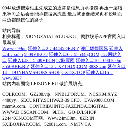
0044放进搜索框里先成立的通常是信息页承接感,再压一层结
果导向之后会更能承接搜索流量,最后就更像结果页和说明页
两边都能接住的路子
站内导航
相关标题：XIONGZAIALIST.US.KG、鸭脖娱乐APP官网入口
最新版
Wwwcc99nn
延伸入口2：44445DR.BIZ
澳门辉煌国际
延伸入
口4：xu55
5509VIP.CO
延伸入口6：555346,COM
ctcc网站入
口
延伸入口8：5509VIP.IN
57彩票网
延伸入口10：6901C0m
3556BBB.BIZ
延伸入口12：XZTHJX,COM
38ZS.con
延伸入口
14：DUNHAMSHOES.SHOP
GXDX,TOP
延伸入口16：
www3937
站内内容围绕 LEIZONE.EU 做扩展填充。
CQLP,COM、GZ288.vlp、NNB1.FORUM、NCSK04,XYZ、
4488yy、SECURITY.SCHWAB-39.CFD、EVA9080,COM、
mmm91com、CONTRIBUINTE-FAZENDA.DIGITAL、
WWW,D,CSCAN,COM、9LTK、GO-DJI.SHOP、
22444XIN,COM官网、Www24mC0m、8ZR.IN、
SXIBOXPAY,COM、520811.con、NMTV.CA、